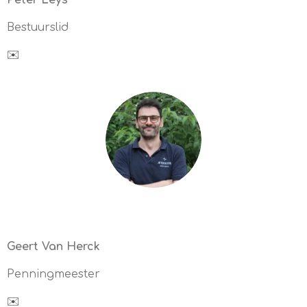
Peter Leys
Bestuurslid
✉️
Geert Van Herck
Penningmeester
✉️