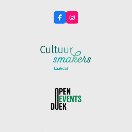
F
I
A
N
C
S
E
T
B
A
O
G
O
R
K
A
M