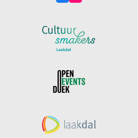
A
N
C
S
E
T
B
A
O
G
O
R
K
A
M