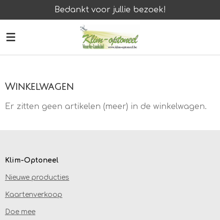
Bedankt voor jullie bezoek!
Ga
direct
naar
de
hoofdinhoud
Winkelwagen
Er zitten geen artikelen (meer) in de winkelwagen.
Klim-Optoneel
Nieuwe producties
Kaartenverkoop
Doe mee