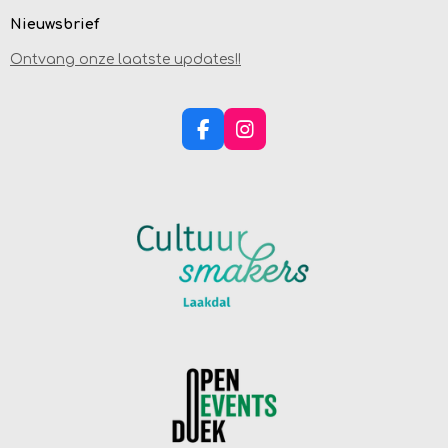
Nieuwsbrief
Ontvang onze laatste updates!!
F
I
A
N
C
S
E
T
B
A
O
G
O
R
K
A
M