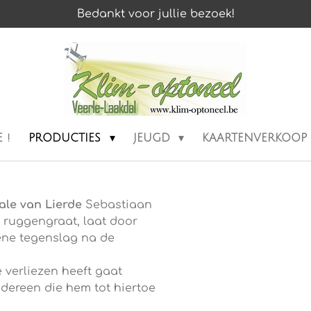
Bedankt voor jullie bezoek!
 !
PRODUCTIES
JEUGD
KAARTENVERKOOP
ale van Lierde
Sebastiaan
 ruggengraat, laat door
 ene tegenslag na de
e verliezen heeft gaat
dereen die hem tot hiertoe