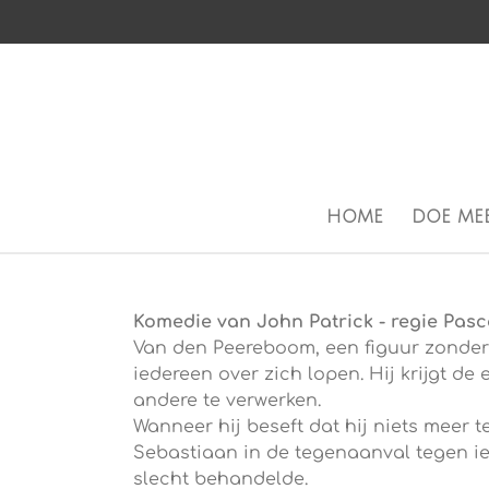
Ga
direct
naar
de
hoofdinhoud
HOME
DOE MEE
Komedie van John Patrick - regie Pasc
Van den Peereboom, een figuur zonder
iedereen over zich lopen. Hij krijgt de
andere te verwerken.
Wanneer hij beseft dat hij niets meer t
Sebastiaan in de tegenaanval tegen ie
slecht behandelde.