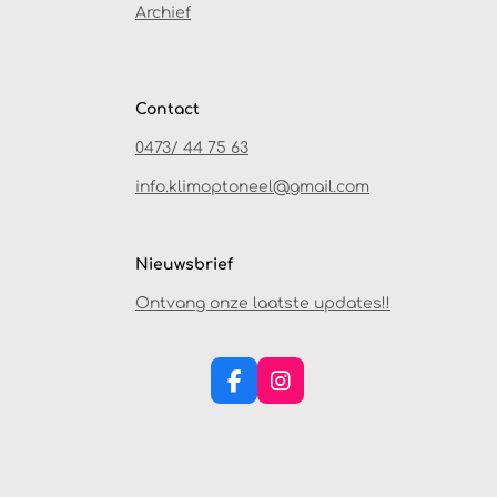
Archief
Contact
0473/ 44 75 63
info.klimoptoneel@gmail.com
Nieuwsbrief
Ontvang onze laatste updates!!
F
I
A
N
C
S
E
T
B
A
O
G