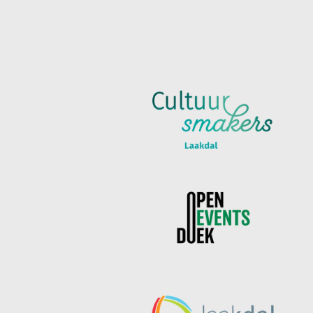
O
R
K
A
M