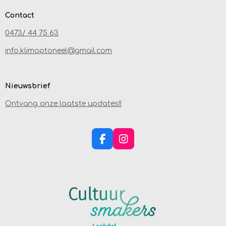
Contact
0473/ 44 75 63
info.klimoptoneel@gmail.com
Nieuwsbrief
Ontvang onze laatste updates!!
F
I
A
N
C
S
E
T
B
A
O
G
O
R
K
A
M