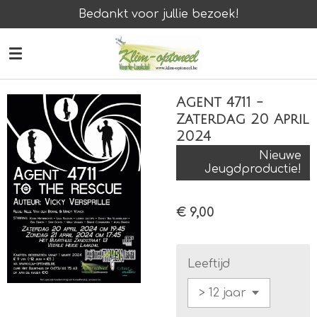
Bedankt voor jullie bezoek!
Ga
direct
naar
de
hoofdinhoud
Agent 4711 -
Zaterdag 20 April
2024
Nieuwe
Jeugdproductie!
€ 9,00
Leeftijd