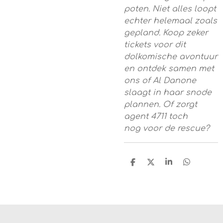
poten. Niet alles loopt
echter helemaal zoals
gepland. Koop zeker
tickets voor dit
dolkomische avontuur
en ontdek samen met
ons of Al Danone
slaagt in haar snode
plannen. Of zorgt
agent 4711 toch
nog voor de rescue?
D
D
S
D
E
E
H
E
L
E
A
L
E
L
R
E
N
E
N